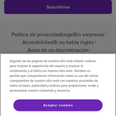
Suscribirse
Política de privacidad
Legal
Sin sorpresas
Accesibilidad
Si no habla inglés
Aviso de no discriminación
Cumplimiento de los proveedores
Algunas de las páginas de nuestro sitio web utilizan cookies
para mejorar la experiencia del usuario y analizar el
rendimiento y el tráfico en nuestro sitio web. También es
posible que compartamos información sobre su uso de ciertos
componentes de nuestro sitio web con nuestros asociados de
© 2026 Encompass Health Corporation
redes sociales, publicidad y análisis para proporcionar, medir y
personalizar nuestro contenido y anuncios.
Preferencias de cookies
Aceptar cookies
Aviso legal: Se tradujo con la ayuda de