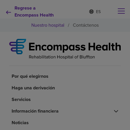
Regrese a
Lista
I
d
Encompass Health
de
i
idiomas
Nuestro hospital
/
Contáctenos
o
contraída
m
a
s
e
Por qué debe elegirnos
l
e
c
Servicios de rehabilitación
c
i
Por qué elegirnos
o
Pacientes y cuidadores
n
Haga una derivación
a
d
Servicios
Recursos de salud
o
Información financiera
Acerca de nosotros
Noticias