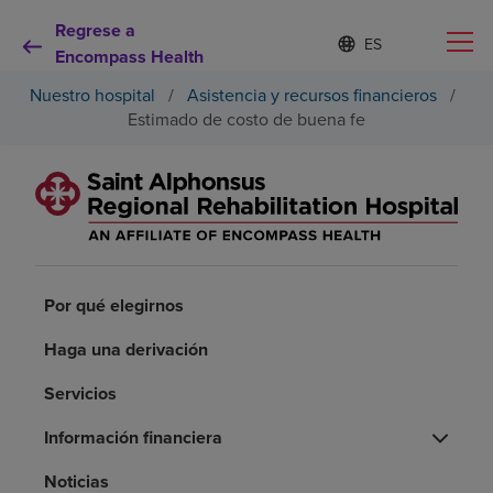
Regrese a
Lista
I
d
Encompass Health
de
i
idiomas
Nuestro hospital
/
Asistencia y recursos financieros
/
o
contraída
m
Estimado de costo de buena fe
a
s
e
Por qué debe elegirnos
l
e
c
Servicios de rehabilitación
c
i
Por qué elegirnos
o
Pacientes y cuidadores
n
a
Haga una derivación
d
Recursos de salud
o
Servicios
Información financiera
Acerca de nosotros
Noticias