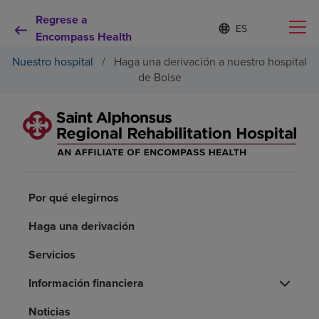
Regrese a
Lista
I
d
Encompass Health
de
i
idiomas
Nuestro hospital
/
Haga una derivación a nuestro hospital
o
contraída
m
de Boise
a
s
e
Por qué debe elegirnos
l
e
c
Servicios de rehabilitación
c
i
Por qué elegirnos
o
Pacientes y cuidadores
n
a
Haga una derivación
d
Recursos de salud
o
Servicios
Información financiera
Acerca de nosotros
Noticias