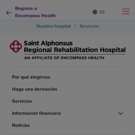
Regrese a
Lista
I
d
Encompass Health
de
i
idiomas
Nuestro hospital
/
Servicios
o
contraída
m
a
s
e
Por qué debe elegirnos
l
e
c
Servicios de rehabilitación
c
Por qué elegirnos
i
o
Pacientes y cuidadores
Haga una derivación
n
a
d
Servicios
Recursos de salud
o
Información financiera
Acerca de nosotros
Noticias