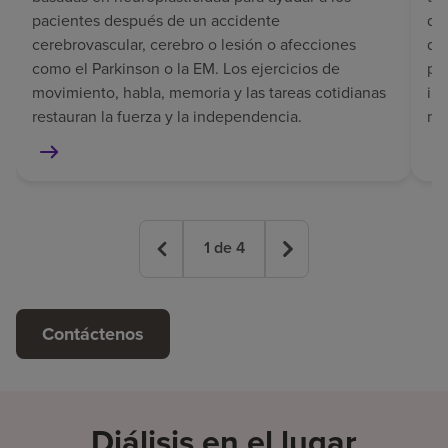
pacientes después de un accidente
del
cerebrovascular, cerebro o lesión o afecciones
de
como el Parkinson o la EM. Los ejercicios de
pe
movimiento, habla, memoria y las tareas cotidianas
in
restauran la fuerza y la independencia.
mem
1
de
4
Contáctenos
Diálisis en el lugar