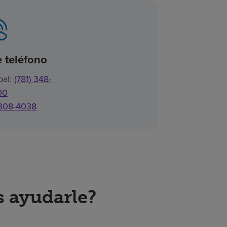
 teléfono
pal:
(781) 348-
00
 308-4038
 ayudarle?