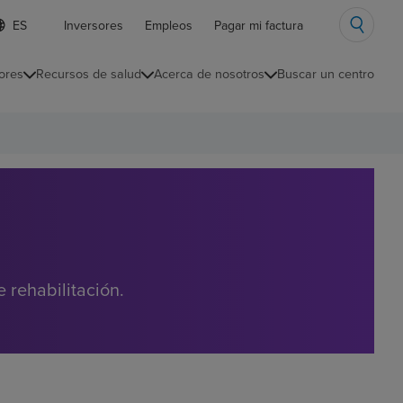
ista
Inversores
Empleos
Pagar mi factura
e
diomas
ores
Recursos de salud
Acerca de nosotros
Buscar un centro
ontraída
 rehabilitación.