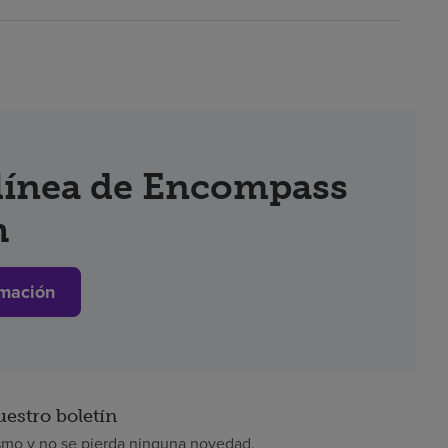
 línea de Encompass
h
mación
uestro boletín
smo y no se pierda ninguna novedad.