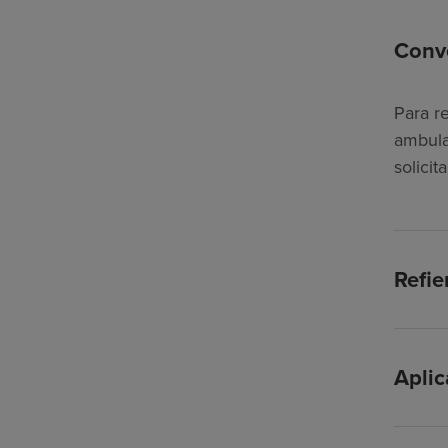
Conve
Para r
ambula
solici
Refie
Apli