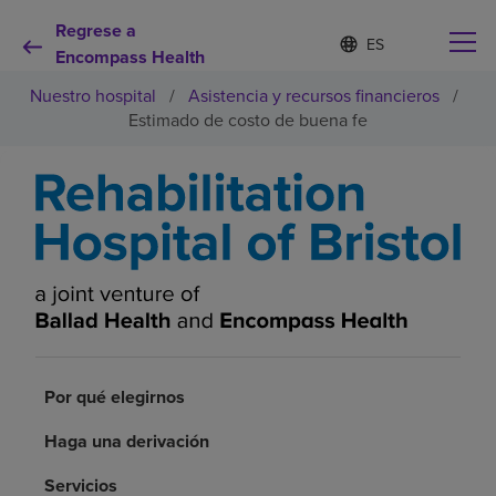
Regrese a
Lista
I
d
Encompass Health
de
i
idiomas
Nuestro hospital
/
Asistencia y recursos financieros
/
o
contraída
m
Estimado de costo de buena fe
a
s
e
Por qué debe elegirnos
l
e
c
Servicios de rehabilitación
c
i
o
Pacientes y cuidadores
n
a
d
Recursos de salud
o
Por qué elegirnos
Haga una derivación
Acerca de nosotros
Servicios