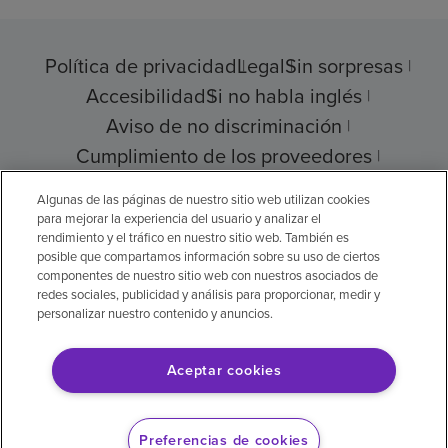
Política de privacidad
Legal
Sin sorpresas
Accesibilidad
Si no habla inglés
Aviso de no discriminación
Cumplimiento de los proveedores
Transparencia de precios
Algunas de las páginas de nuestro sitio web utilizan cookies
para mejorar la experiencia del usuario y analizar el
rendimiento y el tráfico en nuestro sitio web. También es
posible que compartamos información sobre su uso de ciertos
componentes de nuestro sitio web con nuestros asociados de
© 2026 Encompass Health Corporation
redes sociales, publicidad y análisis para proporcionar, medir y
personalizar nuestro contenido y anuncios.
Preferencias de cookies
Aceptar cookies
Aviso legal: Se tradujo con la ayuda de
inteligencia artificial (IA). La versión en inglés
Preferencias de cookies
es la versión oficial.