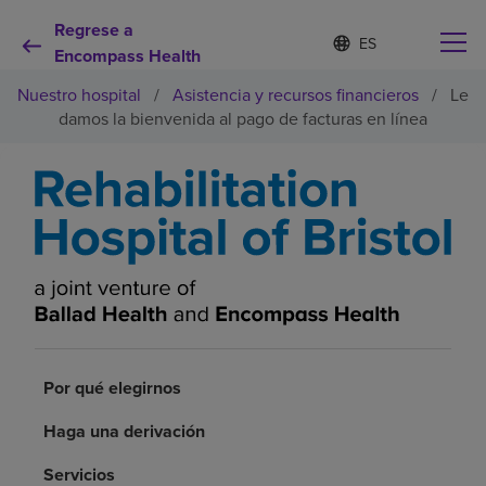
Regrese a
I
Lista
d
Encompass Health
de
i
idiomas
Nuestro hospital
/
Asistencia y recursos financieros
/
Le
o
contraída
m
damos la bienvenida al pago de facturas en línea
a
s
e
Por qué debe elegirnos
l
e
c
Servicios de rehabilitación
c
i
o
Pacientes y cuidadores
n
a
d
Recursos de salud
o
Por qué elegirnos
Haga una derivación
Acerca de nosotros
Servicios