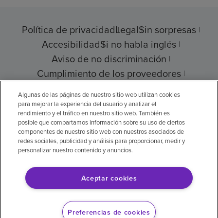
Política de privacidad
Legal
Sin sorpresas
Accesibilidad
Si no habla inglés
Aviso de no discriminación
Cumplimiento de los proveedores
Transparencia de precios
Algunas de las páginas de nuestro sitio web utilizan cookies
para mejorar la experiencia del usuario y analizar el
rendimiento y el tráfico en nuestro sitio web. También es
posible que compartamos información sobre su uso de ciertos
componentes de nuestro sitio web con nuestros asociados de
© 2026 Encompass Health Corporation
redes sociales, publicidad y análisis para proporcionar, medir y
personalizar nuestro contenido y anuncios.
Preferencias de cookies
Aceptar cookies
Aviso legal: Se tradujo con la ayuda de
inteligencia artificial (IA). La versión en inglés
Preferencias de cookies
es la versión oficial.