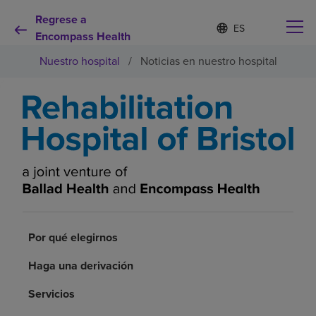
Regrese a
Lista
I
d
Encompass Health
de
i
idiomas
Nuestro hospital
/
Noticias en nuestro hospital
o
contraída
m
a
s
e
Por qué debe elegirnos
l
e
c
Servicios de rehabilitación
c
i
o
Pacientes y cuidadores
n
a
d
Por qué elegirnos
Recursos de salud
o
Haga una derivación
Acerca de nosotros
Servicios