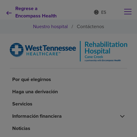
Regrese a
Lista
I
d
Encompass Health
de
i
idiomas
Nuestro hospital
/
Contáctenos
o
contraída
m
a
s
e
Por qué debe elegirnos
l
e
c
Servicios de rehabilitación
c
Por qué elegirnos
i
o
Pacientes y cuidadores
n
Haga una derivación
a
d
Servicios
Recursos de salud
o
Información financiera
Acerca de nosotros
Noticias