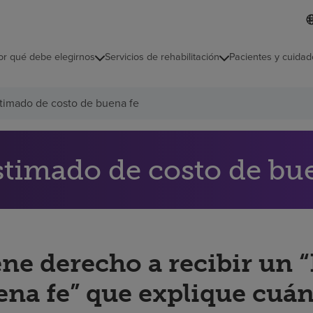
L
I
d
d
i
i
o
or qué debe elegirnos
Servicios de rehabilitación
Pacientes y cuidad
c
m
a
s
timado de costo de buena fe
e
l
e
c
c
stimado de costo de bu
i
o
n
a
d
o
ene derecho a recibir un 
ena fe” que explique cuán