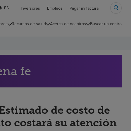
ista
Inversores
Empleos
Pagar mi factura
e
diomas
ores
Recursos de salud
Acerca de nosotros
Buscar un centro
ontraída
ena fe
“Estimado de costo de
to costará su atención