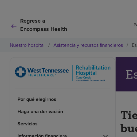
Regrese a
P
Encompass Health
Nuestro hospital
/
Asistencia y recursos financieros
/
Es
E
Por qué elegirnos
Haga una derivación
Ti
Servicios
bu
Información financiera