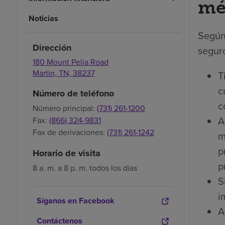
mé
Noticias
Según
Dirección
seguro
180 Mount Pelia Road
Martin,
TN,
38237
T
c
Número de teléfono
c
Número principal:
(731) 261-1200
A
Fax:
(866) 324-9831
Fax de derivaciones:
(731) 261-1242
m
p
Horario de visita
p
8 a. m. a 8 p. m. todos los días
S
i
Síganos en Facebook
A
Contáctenos