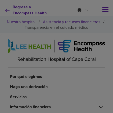
Regrese a
Lista
I
d
Encompass Health
de
i
idiomas
Nuestro hospital
/
Asistencia y recursos financieros
/
o
contraída
m
Transparencia en el cuidado médico
a
s
e
Por qué debe elegirnos
l
e
c
Servicios de rehabilitación
c
i
o
Pacientes y cuidadores
n
Por qué elegirnos
a
d
Haga una derivación
Recursos de salud
o
Servicios
Acerca de nosotros
Información financiera