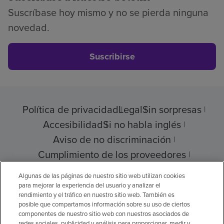
Suscríbase hoy mismo y no se pierda ninguna
novedad.
Suscribirse
Política de privacidad
Legal
Sin sorpresas
Accesibilidad
Si no habla inglés
Aviso de no discriminación
Cumplimiento de los proveedores
Transparencia de precios
Algunas de las páginas de nuestro sitio web utilizan cookies
para mejorar la experiencia del usuario y analizar el
rendimiento y el tráfico en nuestro sitio web. También es
posible que compartamos información sobre su uso de ciertos
componentes de nuestro sitio web con nuestros asociados de
© 2026 Encompass Health Corporation
redes sociales, publicidad y análisis para proporcionar, medir y