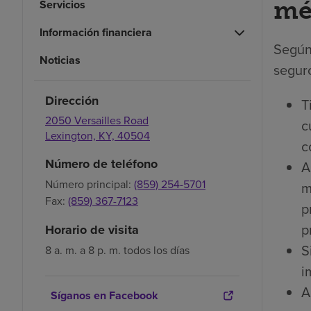
mé
Servicios
Información financiera
Según
Noticias
seguro
Dirección
T
2050 Versailles Road
c
Lexington,
KY,
40504
c
Número de teléfono
A
Número principal:
(859) 254-5701
m
Fax:
(859) 367-7123
p
p
Horario de visita
S
8 a. m. a 8 p. m. todos los días
i
A
Síganos en Facebook