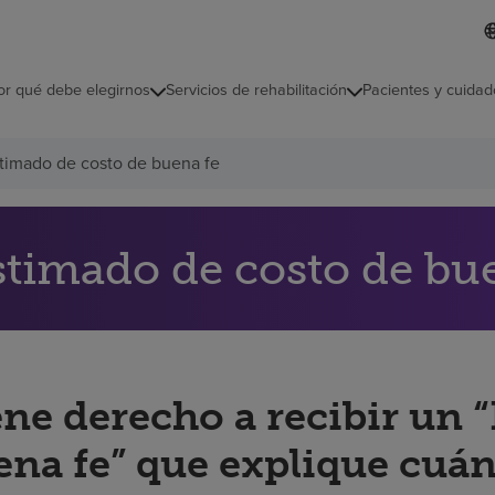
L
I
d
d
i
i
o
or qué debe elegirnos
Servicios de rehabilitación
Pacientes y cuidad
c
m
a
s
timado de costo de buena fe
e
l
e
c
c
stimado de costo de bu
i
o
n
a
d
o
ene derecho a recibir un 
ena fe” que explique cuán