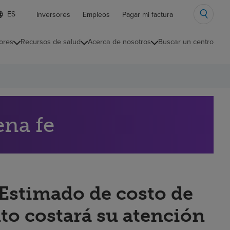
ista
Inversores
Empleos
Pagar mi factura
e
diomas
ores
Recursos de salud
Acerca de nosotros
Buscar un centro
ontraída
ena fe
“Estimado de costo de
to costará su atención