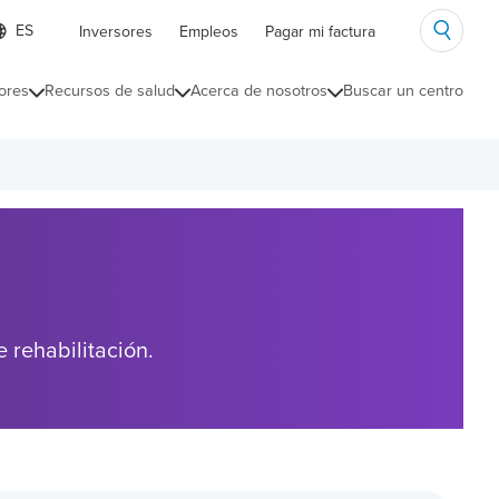
ista
Inversores
Empleos
Pagar mi factura
e
diomas
ores
Recursos de salud
Acerca de nosotros
Buscar un centro
ontraída
 rehabilitación.