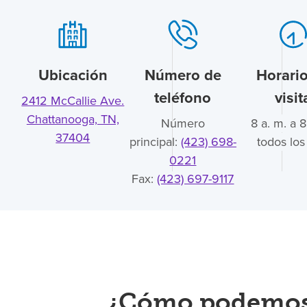
Ubicación
Número de
Horari
teléfono
visit
2412 McCallie Ave.
Chattanooga, TN,
Número
8 a. m. a 8
37404
principal:
(423) 698-
todos los
0221
Fax:
(423) 697-9117
¿Cómo podemos