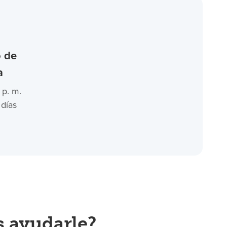
o de
a
 p. m.
 días
 ayudarle?