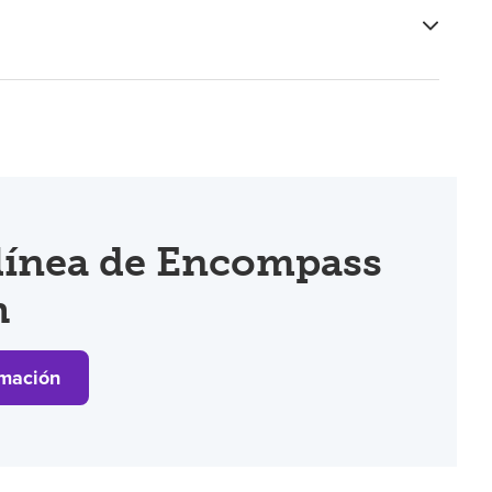
 línea de Encompass
h
mación