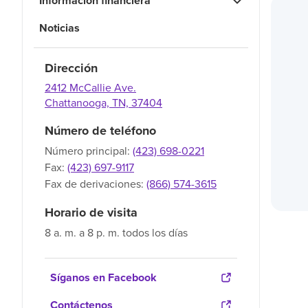
Información financiera
Noticias
Dirección
2412 McCallie Ave.
Chattanooga,
TN,
37404
Número de teléfono
Número principal:
(423) 698-0221
Fax:
(423) 697-9117
Fax de derivaciones:
(866) 574-3615
Horario de visita
8 a. m. a 8 p. m. todos los días
Síganos en Facebook
Contáctenos