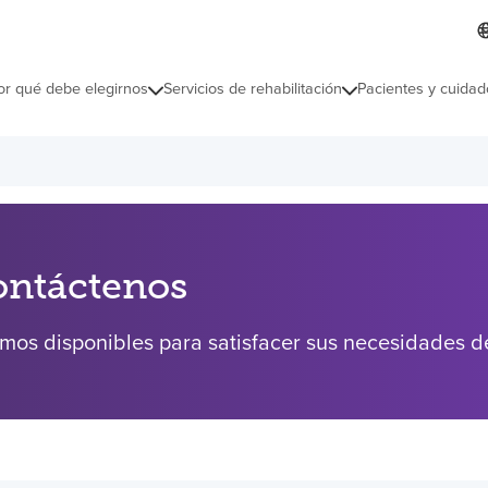
L
I
d
d
i
i
o
or qué debe elegirnos
Servicios de rehabilitación
Pacientes y cuidad
c
m
a
s
e
l
e
c
c
i
ontáctenos
o
n
a
mos disponibles para satisfacer sus necesidades de
d
o