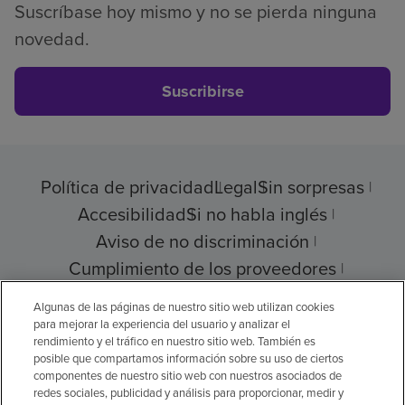
Suscríbase hoy mismo y no se pierda ninguna
novedad.
Suscribirse
Política de privacidad
Legal
Sin sorpresas
Accesibilidad
Si no habla inglés
Aviso de no discriminación
Cumplimiento de los proveedores
Transparencia de precios
Algunas de las páginas de nuestro sitio web utilizan cookies
para mejorar la experiencia del usuario y analizar el
rendimiento y el tráfico en nuestro sitio web. También es
posible que compartamos información sobre su uso de ciertos
componentes de nuestro sitio web con nuestros asociados de
© 2026 Encompass Health Corporation
redes sociales, publicidad y análisis para proporcionar, medir y