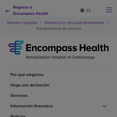
Regrese a
Lista
I
d
Encompass Health
de
i
idiomas
Nuestro hospital
/
Asistencia y recursos financieros
/
o
contraída
m
Transparencia de precios
a
s
e
Por qué debe elegirnos
l
e
c
Servicios de rehabilitación
c
i
o
Por qué elegirnos
Pacientes y cuidadores
n
a
Haga una derivación
d
Recursos de salud
o
Servicios
Acerca de nosotros
Información financiera
Noticias