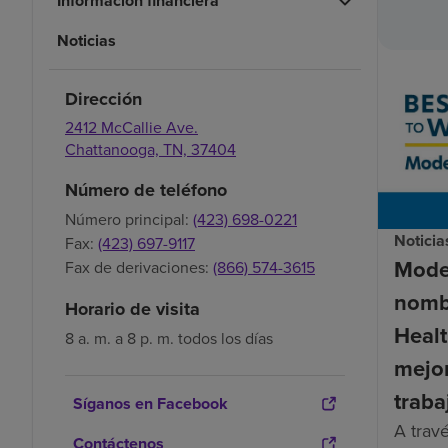
Información financiera
Noticias
Dirección
2412 McCallie Ave.
Chattanooga,
TN,
37404
Número de teléfono
Número principal:
(423) 698-0221
Noticia
Fax:
(423) 697-9117
Mode
Fax de derivaciones:
(866) 574-3615
nomb
Horario de visita
Healt
8 a. m. a 8 p. m. todos los días
mejor
traba
Síganos en Facebook
A trav
Contáctenos