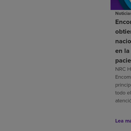
Noticia
Enco
obti
nacio
en la
pacie
NRC He
Encomp
princip
todo el
atenci
Lea m