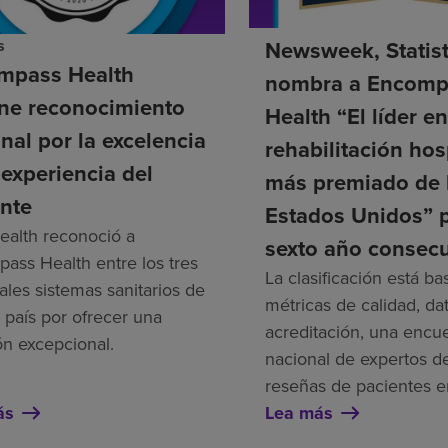
s
Newsweek, Statis
mpass Health
nombra a Encomp
ene reconocimiento
Health “El líder e
nal por la excelencia
rehabilitación hos
 experiencia del
más premiado de 
nte
Estados Unidos” 
alth reconoció a
sexto año consecu
ass Health entre los tres
La clasificación está b
ales sistemas sanitarios de
métricas de calidad, da
 país por ofrecer una
acreditación, una encu
ón excepcional.
nacional de expertos de
reseñas de pacientes e
ás
Lea más