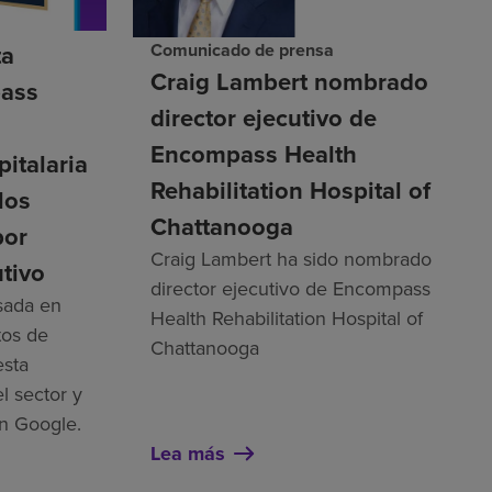
ta
Comunicado de prensa
Craig Lambert nombrado
ass
director ejecutivo de
n
Encompass Health
pitalaria
Rehabilitation Hospital of
los
Chattanooga
por
Craig Lambert ha sido nombrado
tivo
director ejecutivo de Encompass
asada en
Health Rehabilitation Hospital of
tos de
Chattanooga
esta
l sector y
n Google.
Lea más