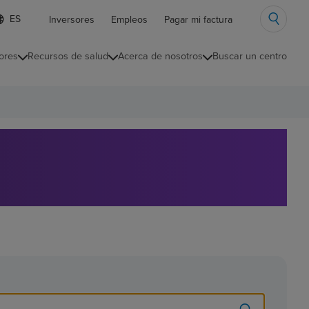
ista
Inversores
Empleos
Pagar mi factura
e
diomas
ores
Recursos de salud
Acerca de nosotros
Buscar un centro
ontraída