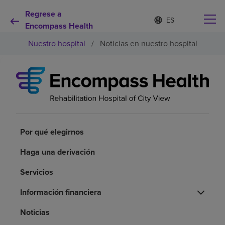
Regrese a
Lista
I
d
Encompass Health
de
i
idiomas
Nuestro hospital
/
Noticias en nuestro hospital
o
contraída
m
a
s
e
Por qué debe elegirnos
l
e
c
Servicios de rehabilitación
c
i
Por qué elegirnos
o
Pacientes y cuidadores
n
Haga una derivación
a
d
Servicios
Recursos de salud
o
Información financiera
Acerca de nosotros
Noticias