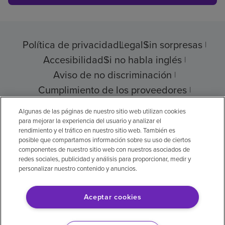
Política de privacidad
Legal
Sin sorpresas
Accesibilidad
Si no habla inglés
Aviso de no discriminación
Cumplimiento de los proveedores
Transparencia de precios
Algunas de las páginas de nuestro sitio web utilizan cookies
para mejorar la experiencia del usuario y analizar el
rendimiento y el tráfico en nuestro sitio web. También es
posible que compartamos información sobre su uso de ciertos
componentes de nuestro sitio web con nuestros asociados de
© 2026 Encompass Health Corporation
redes sociales, publicidad y análisis para proporcionar, medir y
personalizar nuestro contenido y anuncios.
Preferencias de cookies
Aceptar cookies
Aviso legal: Se tradujo con la ayuda de
inteligencia artificial (IA). La versión en inglés