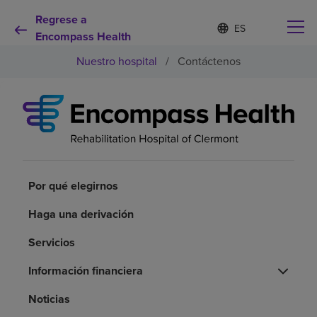
Regrese a
Lista
I
d
Encompass Health
de
i
idiomas
Nuestro hospital
/
Contáctenos
o
contraída
m
a
s
e
Por qué debe elegirnos
l
e
c
Servicios de rehabilitación
c
i
Por qué elegirnos
o
Pacientes y cuidadores
n
Haga una derivación
a
d
Servicios
Recursos de salud
o
Información financiera
Acerca de nosotros
Noticias