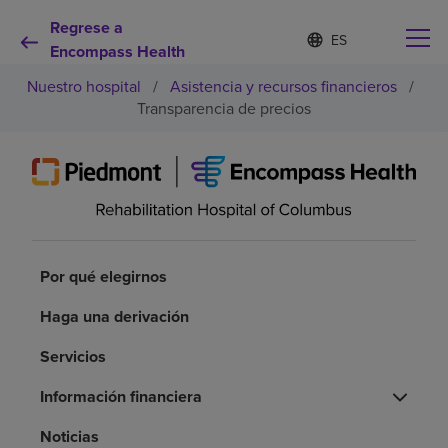
Regrese a
Lista
I
d
Encompass Health
de
i
idiomas
Nuestro hospital
/
Asistencia y recursos financieros
/
o
contraída
m
Transparencia de precios
a
s
e
Por qué debe elegirnos
l
e
c
Servicios de rehabilitación
c
i
Por qué elegirnos
o
Pacientes y cuidadores
n
Haga una derivación
a
d
Recursos de salud
o
Servicios
Información financiera
Acerca de nosotros
Noticias