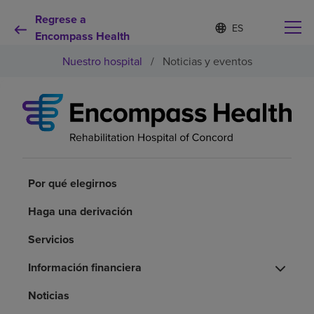
Regrese a
I
Lista
d
Encompass Health
de
i
idiomas
Nuestro hospital
/
Noticias y eventos
o
contraída
m
a
s
e
Por qué debe elegirnos
l
e
c
Servicios de rehabilitación
c
i
Por qué elegirnos
o
Pacientes y cuidadores
n
Haga una derivación
a
d
Servicios
Recursos de salud
o
Información financiera
Acerca de nosotros
Noticias