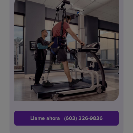
Llame ahora | (603) 226-9836