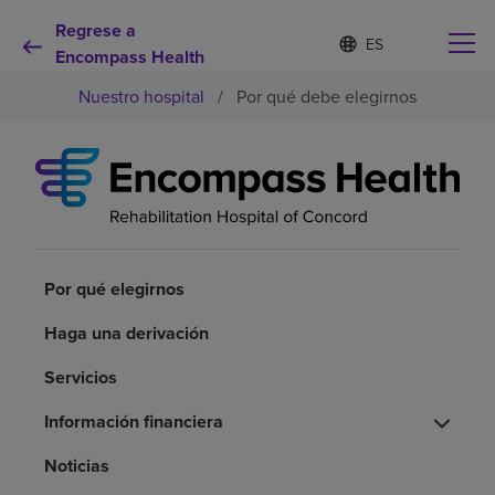
Regrese a
I
Lista
d
Encompass Health
de
i
idiomas
Nuestro hospital
/
Por qué debe elegirnos
o
contraída
m
a
s
e
Por qué debe elegirnos
l
e
c
Servicios de rehabilitación
c
i
Por qué elegirnos
o
Pacientes y cuidadores
n
Haga una derivación
a
d
Servicios
Recursos de salud
o
Información financiera
Acerca de nosotros
Noticias