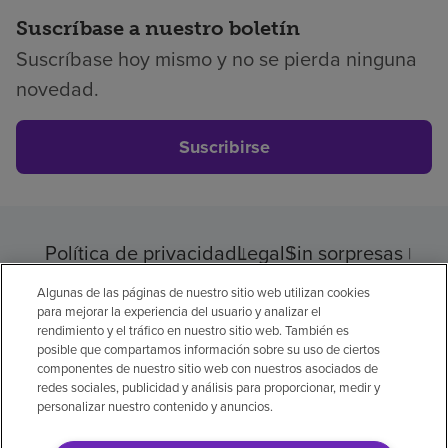
Suscríbase a nuestro boletín
Suscríbase hoy mismo y no se pierda ninguna
novedad.
Suscribirse
Política de privacidad
Legal
Sin sorpresas
Accesibilidad
Si no habla inglés
Algunas de las páginas de nuestro sitio web utilizan cookies
Aviso de no discriminación
para mejorar la experiencia del usuario y analizar el
rendimiento y el tráfico en nuestro sitio web. También es
Cumplimiento de los proveedores
posible que compartamos información sobre su uso de ciertos
Transparencia de precios
componentes de nuestro sitio web con nuestros asociados de
redes sociales, publicidad y análisis para proporcionar, medir y
personalizar nuestro contenido y anuncios.