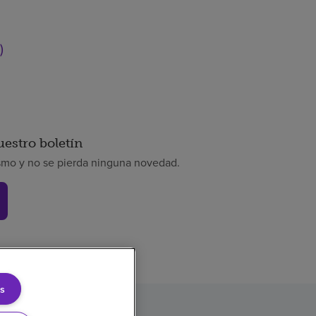
)
uestro boletín
smo y no se pierda ninguna novedad.
s
rencia de precios