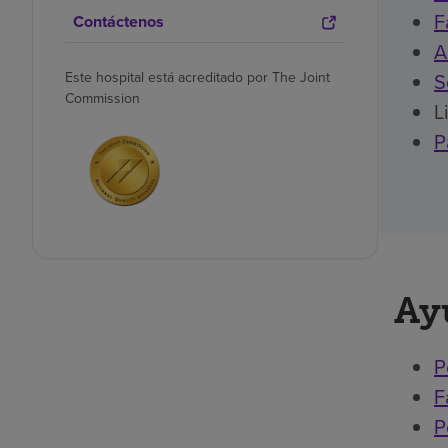
F
Contáctenos
A
S
Este hospital está acreditado por The Joint
Commission
L
P
Ay
P
F
P