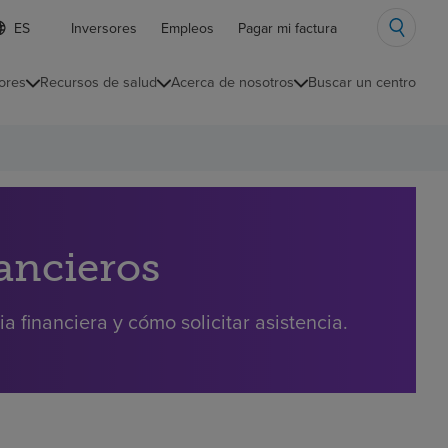
ista
Inversores
Empleos
Pagar mi factura
e
diomas
ores
Recursos de salud
Acerca de nosotros
Buscar un centro
ontraída
nancieros
a financiera y cómo solicitar asistencia.