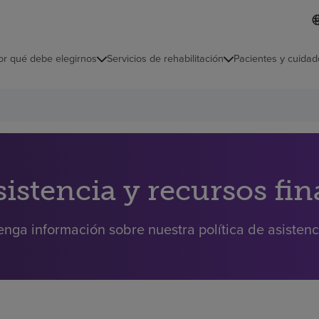
I
L
d
d
i
i
o
or qué debe elegirnos
Servicios de rehabilitación
Pacientes y cuidad
c
m
a
s
e
l
e
c
c
i
sistencia y recursos fi
o
n
a
nga información sobre nuestra política de asistenci
d
o