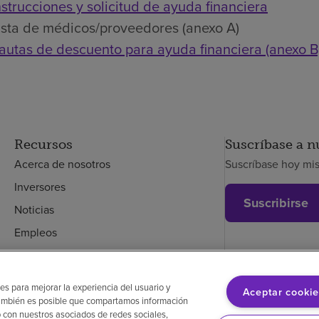
nstrucciones y solicitud de ayuda financiera
ista de médicos/proveedores (anexo A)
autas de descuento para ayuda financiera (anexo B
Recursos
Suscríbase a n
Acerca de nosotros
Suscríbase hoy mi
Inversores
Suscribirse
Noticias
Empleos
Empleados
es para mejorar la experiencia del usuario y
Aceptar cookie
. También es posible que compartamos información
glés
Aviso de no discriminación
Cumplimiento de los proveedores
Transpa
 con nuestros asociados de redes sociales,