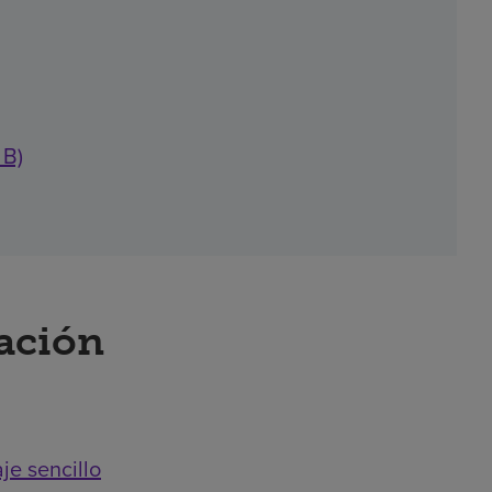
 B)
ración
je sencillo