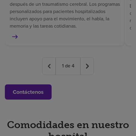
después de un traumatismo cerebral. Los programas
El 
personalizados para pacientes hospitalizados
co
incluyen apoyo para el movimiento, el habla, la
rec
memoria y las tareas cotidianas.
co
1
de
4
Contáctenos
Comodidades en nuestro