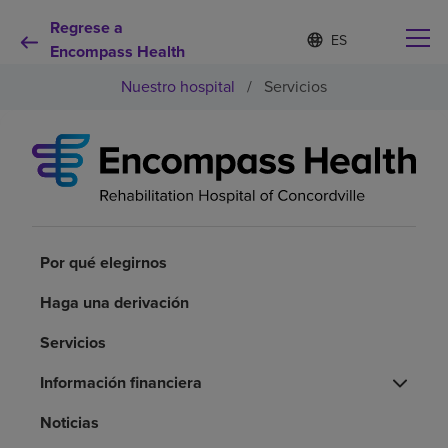
Regrese a
Lista
I
d
Encompass Health
de
i
idiomas
Nuestro hospital
/
Servicios
o
contraída
m
a
s
e
Por qué debe elegirnos
l
e
c
Servicios de rehabilitación
c
i
Por qué elegirnos
o
Pacientes y cuidadores
n
Haga una derivación
a
d
Servicios
Recursos de salud
o
Información financiera
Acerca de nosotros
Noticias