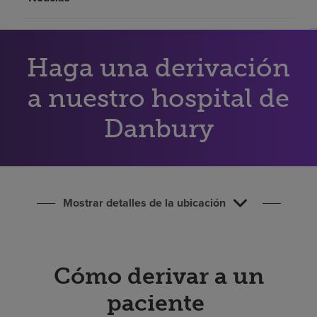
Buscar un centro
Inversores
Haga una derivación
Empleos
a nuestro hospital de
Pagar mi factura
Danbury
Mostrar detalles de la ubicación
Cómo derivar a un
paciente