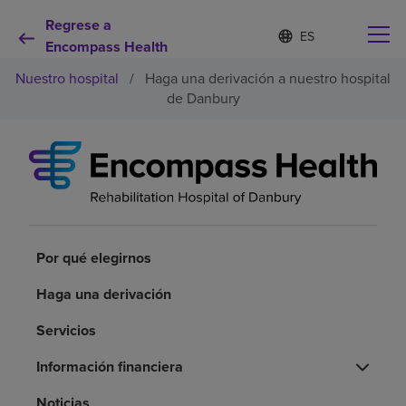
Regrese a
Lista
I
d
Encompass Health
de
i
idiomas
Nuestro hospital
/
Haga una derivación a nuestro hospital
o
contraída
m
de Danbury
a
s
e
Por qué debe elegirnos
l
e
c
Servicios de rehabilitación
c
i
o
Por qué elegirnos
Pacientes y cuidadores
n
a
Haga una derivación
d
Recursos de salud
o
Servicios
Acerca de nosotros
Información financiera
Noticias