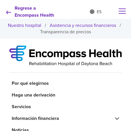
Regrese a
Lista
I
d
Encompass Health
de
i
idiomas
Nuestro hospital
/
Asistencia y recursos financieros
/
o
contraída
m
Transparencia de precios
a
s
e
Por qué debe elegirnos
l
e
c
Servicios de rehabilitación
c
i
o
Por qué elegirnos
Pacientes y cuidadores
n
a
Haga una derivación
d
Recursos de salud
o
Servicios
Acerca de nosotros
Información financiera
Noticias