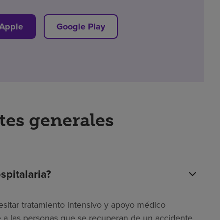
 Apple
Google Play
tes generales
spitalaria?
esitar tratamiento intensivo y apoyo médico
ye a las personas que se recuperan de un accidente