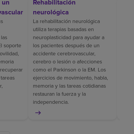
s un
Rehabilitación
Reh
vascular
neurológica
La re
inclu
us
La rehabilitación neurológica
entr
utiliza terapias basadas en
apoyo
 las
neuroplasticidad para ayudar a
vesti
El soporte
los pacientes después de un
dolor
ovilidad,
accidente cerebrovascular,
pacie
emoria
cerebro o lesión o afecciones
como
 recuperar
como el Parkinson o la EM. Los
ampu
 tareas
ejercicios de movimiento, habla,
r,
memoria y las tareas cotidianas
restauran la fuerza y la
independencia.