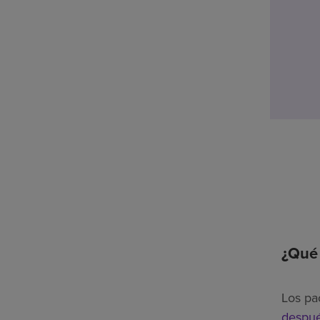
¿Qué 
Los pa
despué