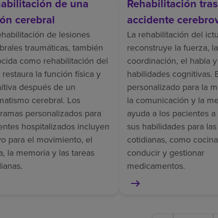
abilitación de una
Rehabilitación tra
ión cerebral
accidente cerebro
ehabilitación de lesiones
La rehabilitación del ict
brales traumáticas, también
reconstruye la fuerza, la
cida como rehabilitación del
coordinación, el habla y
 restaura la función física y
habilidades cognitivas. 
itiva después de un
personalizado para la m
matismo cerebral. Los
la comunicación y la m
ramas personalizados para
ayuda a los pacientes a
entes hospitalizados incluyen
sus habilidades para las
o para el movimiento, el
cotidianas, como cocina
a, la memoria y las tareas
conducir y gestionar
dianas.
medicamentos.