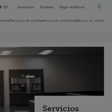
ista
Inversores
Empleos
Pagar mi factura
e
diomas
ores
Recursos de salud
Acerca de nosotros
Buscar un centro
ontraída
Servicios