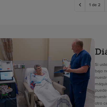
1
de
2
Diá
Si ust
bajo n
nuestr
máquin
puede 
nuestr
otro c