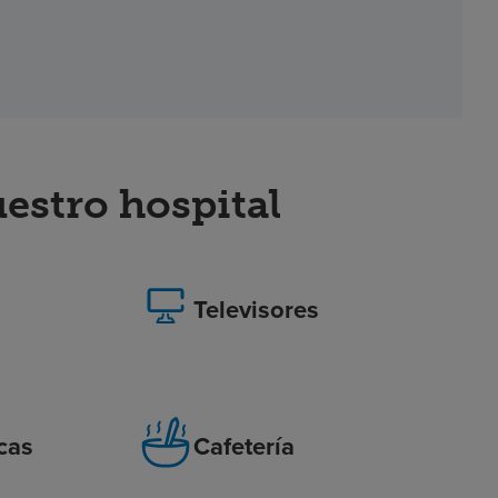
stro hospital
o
Televisores
icas
Cafetería