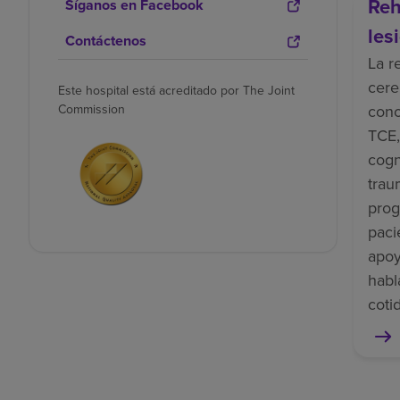
Reh
Síganos en Facebook
les
Contáctenos
La r
cere
Este hospital está acreditado por The Joint
cono
Commission
TCE,
cogn
trau
prog
paci
apoy
habl
coti