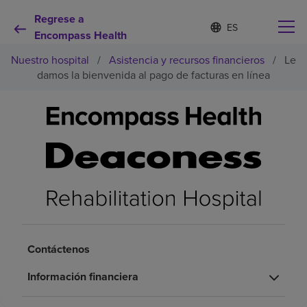
Regrese a
I
Lista
d
Encompass Health
de
i
idiomas
Nuestro hospital
/
Asistencia y recursos financieros
/
Le
o
contraída
m
damos la bienvenida al pago de facturas en línea
a
s
e
Por qué debe elegirnos
l
e
c
Servicios de rehabilitación
c
i
o
Pacientes y cuidadores
n
a
d
Recursos de salud
o
Contáctenos
Información financiera
Acerca de nosotros