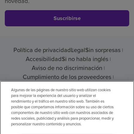
novedad.
Suscribirse
Política de privacidad
Legal
Sin sorpresas
Accesibilidad
Si no habla inglés
Aviso de no discriminación
Cumplimiento de los proveedores
Transparencia de precios
Algunas de las páginas de nuestro sitio web utilizan cookies
para mejorar la experiencia del usuario y analizar el
rendimiento y el tráfico en nuestro sitio web. También es
posible que compartamos información sobre su uso de ciertos
© 2026 Encompass Health Corporation
componentes de nuestro sitio web con nuestros asociados de
redes sociales, publicidad y análisis para proporcionar, medir y
Preferencias de cookies
personalizar nuestro contenido y anuncios.