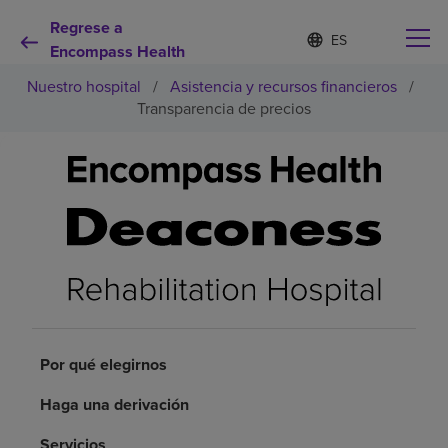
Regrese a
Lista
I
d
Encompass Health
de
i
idiomas
Nuestro hospital
/
Asistencia y recursos financieros
/
o
contraída
m
Transparencia de precios
a
s
e
Por qué debe elegirnos
l
e
c
Servicios de rehabilitación
c
i
o
Pacientes y cuidadores
n
a
d
Recursos de salud
o
Por qué elegirnos
Acerca de nosotros
Haga una derivación
Servicios