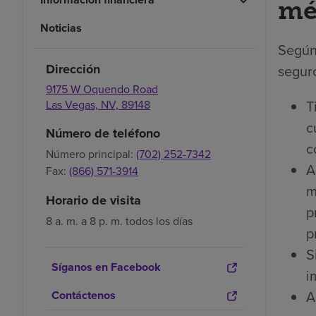
mé
Noticias
Según
Dirección
seguro
9175 W Oquendo Road
T
Las Vegas,
NV,
89148
c
Número de teléfono
c
Número principal:
(702) 252-7342
A
Fax:
(866) 571-3914
m
Horario de visita
p
8 a. m. a 8 p. m. todos los días
p
S
Síganos en Facebook
i
A
Contáctenos