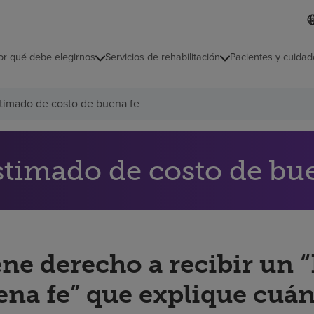
L
I
d
d
i
i
o
or qué debe elegirnos
Servicios de rehabilitación
Pacientes y cuidad
c
m
a
s
timado de costo de buena fe
e
l
e
c
c
stimado de costo de bu
i
o
n
a
d
o
ene derecho a recibir un 
ena fe” que explique cuán