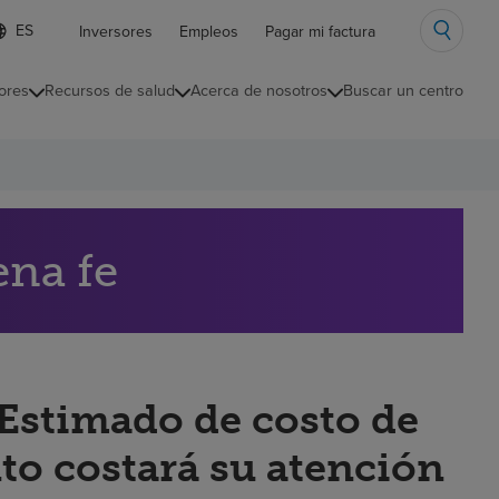
ista
Inversores
Empleos
Pagar mi factura
e
diomas
ores
Recursos de salud
Acerca de nosotros
Buscar un centro
ontraída
ena fe
“Estimado de costo de
to costará su atención