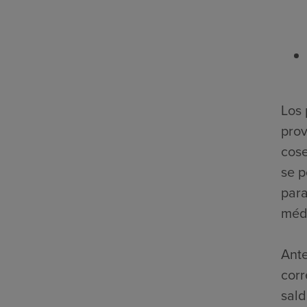
Los 
prov
cose
se p
para
médi
Ante
corr
sald