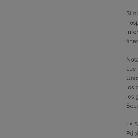
Si n
hosp
info
fina
Nota
Ley 
Unid
los 
los 
Secc
La S
Públ