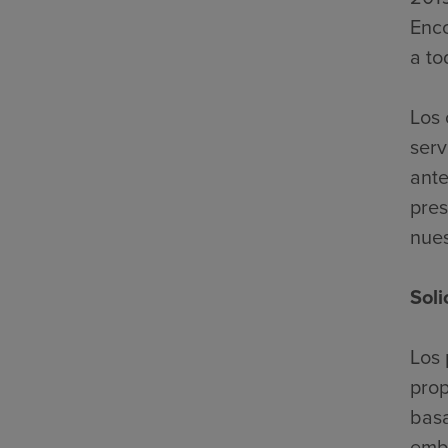
Enco
a to
Los 
serv
ante
pres
nues
Soli
Los 
prop
basa
emba