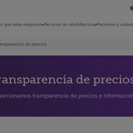
I
L
d
d
i
i
o
or qué debe elegirnos
Servicios de rehabilitación
Pacientes y cuidad
c
m
a
s
ansparencia de precios
e
l
e
c
c
i
ransparencia de precio
o
n
a
orcionamos transparencia de precios e información 
d
o