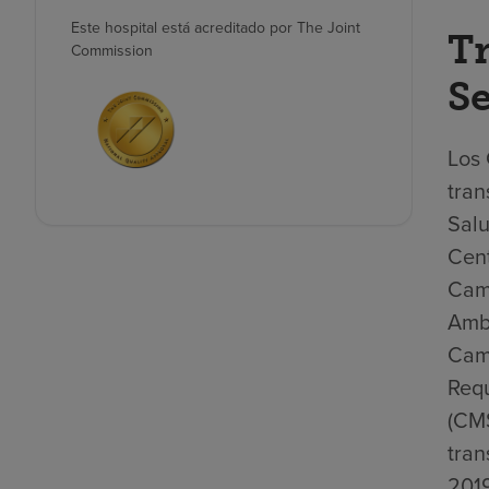
Este hospital está acreditado por The Joint
Tr
Commission
Se
Los 
tran
Salu
Cent
Camb
Ambu
Camb
Requ
(CMS
tran
2019