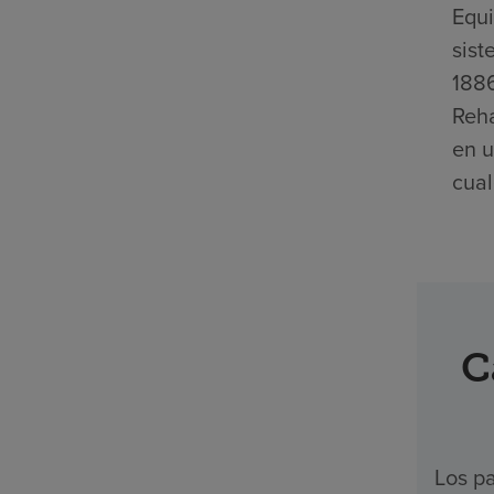
Equi
sist
1886
Reha
en u
cual
C
Los pa