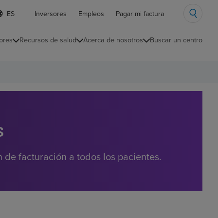
ista
Inversores
Empleos
Pagar mi factura
e
diomas
ores
Recursos de salud
Acerca de nosotros
Buscar un centro
ontraída
s
de facturación a todos los pacientes.