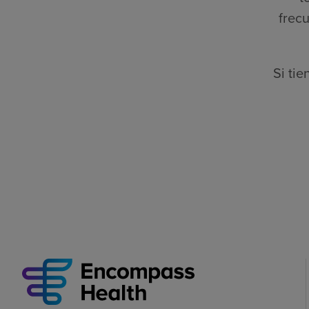
frec
Si ti