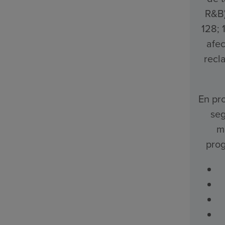
R&B)
128; 
afec
recl
En pro
seg
m
prog