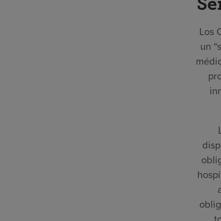
Se
Los 
un “
médic
pr
in
disp
obli
hospi
oblig
t