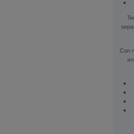
Te
sepa
Con m
an