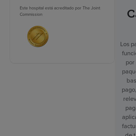
Este hospital está acreditado por The Joint
C
Commission
Los p
funci
por
paque
bas
pago,
rele
pag
aplic
factu
de t