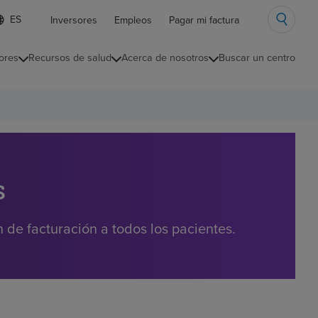
ista
Inversores
Empleos
Pagar mi factura
e
diomas
ores
Recursos de salud
Acerca de nosotros
Buscar un centro
ontraída
s
de facturación a todos los pacientes.