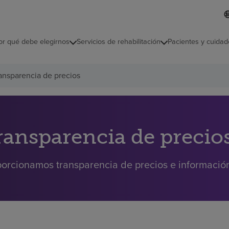
L
I
d
d
i
i
o
or qué debe elegirnos
Servicios de rehabilitación
Pacientes y cuidad
c
m
a
s
ansparencia de precios
e
l
e
c
c
i
ransparencia de precio
o
n
a
orcionamos transparencia de precios e información 
d
o