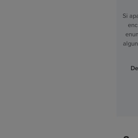
Si ap
enc
enum
algun
De