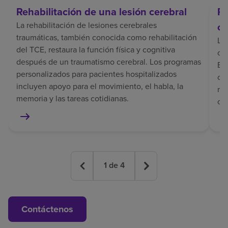
Rehabilitación de una lesión cerebral
Re
La rehabilitación de lesiones cerebrales
ce
traumáticas, también conocida como rehabilitación
La 
del TCE, restaura la función física y cognitiva
coo
después de un traumatismo cerebral. Los programas
El 
personalizados para pacientes hospitalizados
co
incluyen apoyo para el movimiento, el habla, la
rec
memoria y las tareas cotidianas.
co
1
de
4
Contáctenos