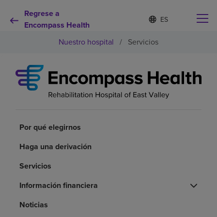
Regrese a
Lista
I
d
Encompass Health
de
i
idiomas
Nuestro hospital
/
Servicios
o
contraída
m
a
s
e
Por qué debe elegirnos
l
e
c
Servicios de rehabilitación
c
i
Por qué elegirnos
o
Pacientes y cuidadores
n
Haga una derivación
a
d
Servicios
Recursos de salud
o
Información financiera
Acerca de nosotros
Noticias