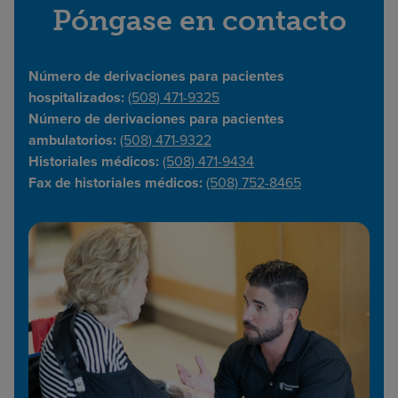
Póngase en contacto
Número de derivaciones para pacientes
hospitalizados:
(508) 471-9325
Número de derivaciones para pacientes
ambulatorios:
(508) 471-9322
Historiales médicos:
(508) 471-9434
Fax de historiales médicos:
(508) 752-8465