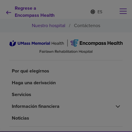
Regrese a
Lista
I
d
Encompass Health
de
i
idiomas
Nuestro hospital
/
Contáctenos
o
contraída
m
a
s
e
Por qué debe elegirnos
l
e
c
Servicios de rehabilitación
c
Por qué elegirnos
i
o
Haga una derivación
Pacientes y cuidadores
n
a
Servicios
d
Recursos de salud
o
Información financiera
Noticias
Acerca de nosotros