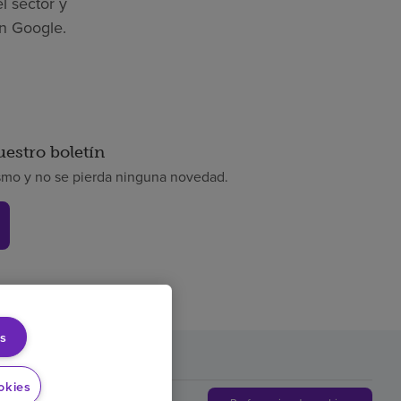
l sector y
n Google.
uestro boletín
smo y no se pierda ninguna novedad.
s
rencia de precios
okies