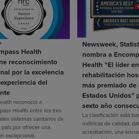
s
Newsweek, Statis
mpass Health
nombra a Encomp
ene reconocimiento
Health “El líder e
nal por la excelencia
rehabilitación hos
 experiencia del
más premiado de 
nte
Estados Unidos” 
alth reconoció a
sexto año consecu
ass Health entre los tres
La clasificación está b
ales sistemas sanitarios de
métricas de calidad, da
 país por ofrecer una
acreditación, una encu
ón excepcional.