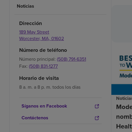
Noticias
Dirección
189 May Street
Worcester,
MA,
01602
Número de teléfono
Número principal:
(508) 791-6351
Fax:
(508) 831-1277
Horario de visita
8 a. m. a 8 p. m. todos los días
Noticia
Mode
Síganos en Facebook
nomb
Contáctenos
Healt