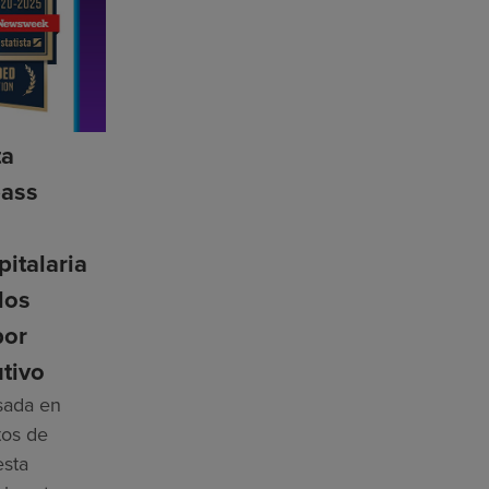
ta
ass
n
pitalaria
los
por
tivo
asada en
tos de
esta