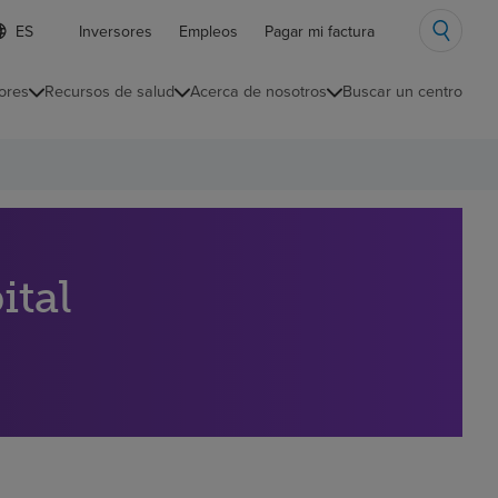
ista
Inversores
Empleos
Pagar mi factura
e
diomas
ores
Recursos de salud
Acerca de nosotros
Buscar un centro
ontraída
ital