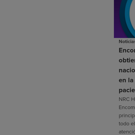
Noticia
Enco
obti
nacio
en la
pacie
NRC He
Encomp
princip
todo el
atenci