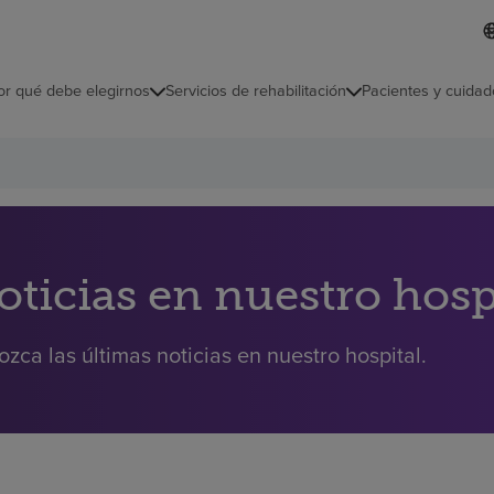
I
L
d
d
i
i
o
or qué debe elegirnos
Servicios de rehabilitación
Pacientes y cuidad
c
m
a
s
e
l
e
c
c
i
oticias en nuestro hosp
o
n
a
zca las últimas noticias en nuestro hospital.
d
o