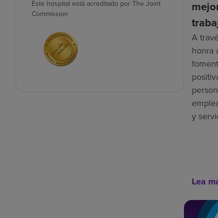
Este hospital está acreditado por The Joint
mejor
Commission
traba
A trav
honra 
foment
positiv
person
emplea
y servi
Lea m