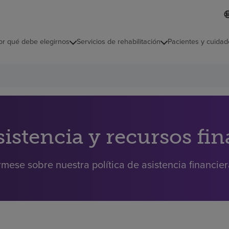
L
I
d
d
i
i
o
or qué debe elegirnos
Servicios de rehabilitación
Pacientes y cuidad
c
m
a
s
e
l
e
c
c
i
sistencia y recursos fi
o
n
a
rmese sobre nuestra política de asistencia financie
d
o