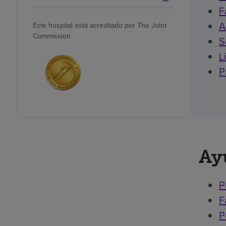
F
A
Este hospital está acreditado por The Joint
Commission
S
L
P
Ay
P
F
P