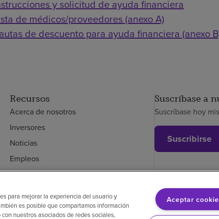
nstrucciones y solicitud de ayuda financiera
ista de médicos/proveedores (anexo A)
autas de descuento para ayuda financiera (anexo B
Recursos
Suscríbase a n
Acerca de nosotros
Suscríbase hoy mi
Inversores
Suscribirse
Noticias
Empleos
Empleados
es para mejorar la experiencia del usuario y
Aceptar cookie
. También es posible que compartamos información
glés
Aviso de no discriminación
Cumplimiento de los proveedores
Transpa
 con nuestros asociados de redes sociales,