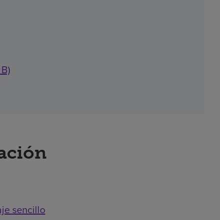
 B)
ración
je sencillo