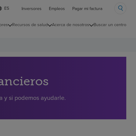
ista
Inversores
Empleos
Pagar mi factura
e
diomas
ores
Recursos de salud
Acerca de nosotros
Buscar un centro
ontraída
nancieros
ra y si podemos ayudarle.