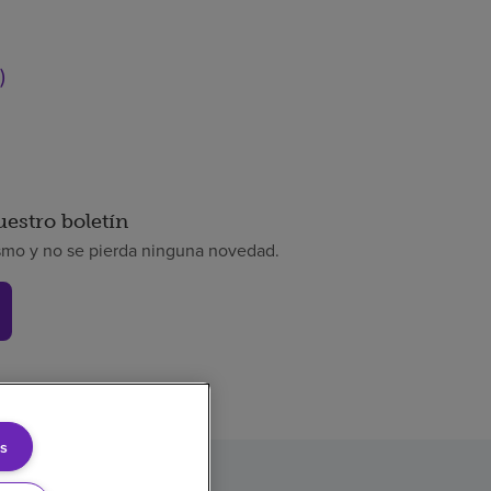
)
uestro boletín
smo y no se pierda ninguna novedad.
s
rencia de precios