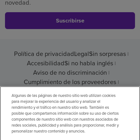
novedad.
Suscribirse
Política de privacidad
Legal
Sin sorpresas
Accesibilidad
Si no habla inglés
Aviso de no discriminación
Cumplimiento de los proveedores
Transparencia de precios
Algunas de las páginas de nuestro sitio web utilizan cookies
para mejorar la experiencia del usuario y analizar el
rendimiento y el tráfico en nuestro sitio web. También es
posible que compartamos información sobre su uso de ciertos
© 2026 Encompass Health Corporation
componentes de nuestro sitio web con nuestros asociados de
redes sociales, publicidad y análisis para proporcionar, medir y
Preferencias de cookies
personalizar nuestro contenido y anuncios.