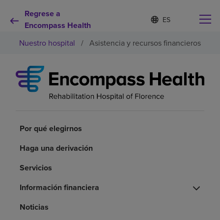
Regrese a
I
Lista
d
Encompass Health
de
i
idiomas
Nuestro hospital
/
Asistencia y recursos financieros
o
contraída
m
a
s
e
Por qué debe elegirnos
l
e
c
Servicios de rehabilitación
c
i
Por qué elegirnos
o
Pacientes y cuidadores
n
Haga una derivación
a
d
Servicios
Recursos de salud
o
Información financiera
Acerca de nosotros
Noticias