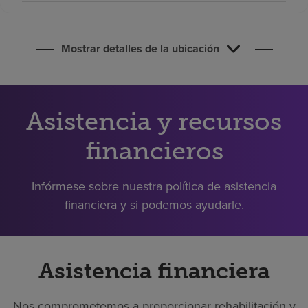
Buscar un centro
Mostrar detalles de la ubicación
Inversores
Empleos
Pagar mi factura
Asistencia y recursos
financieros
Infórmese sobre nuestra política de asistencia
financiera y si podemos ayudarle.
Asistencia financiera
Nos comprometemos a proporcionar rehabilitación y