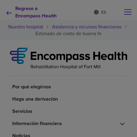
Regrese a
I
Lista
d
Encompass Health
de
i
idiomas
Nuestro hospital
/
Asistencia y recursos financieros
/
o
contraída
m
Estimado de costo de buena fe
a
s
e
Por qué debe elegirnos
l
e
c
Servicios de rehabilitación
c
i
o
Por qué elegirnos
Pacientes y cuidadores
n
a
Haga una derivación
d
Recursos de salud
o
Servicios
Información financiera
Acerca de nosotros
Noticias