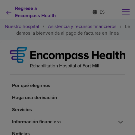
Regrese a
I
Lista
d
Encompass Health
de
i
idiomas
Nuestro hospital
/
Asistencia y recursos financieros
/
Le
o
contraída
m
damos la bienvenida al pago de facturas en línea
a
s
e
Por qué debe elegirnos
l
e
c
Servicios de rehabilitación
c
i
o
Por qué elegirnos
Pacientes y cuidadores
n
a
Haga una derivación
d
Recursos de salud
o
Servicios
Información financiera
Acerca de nosotros
Noticias