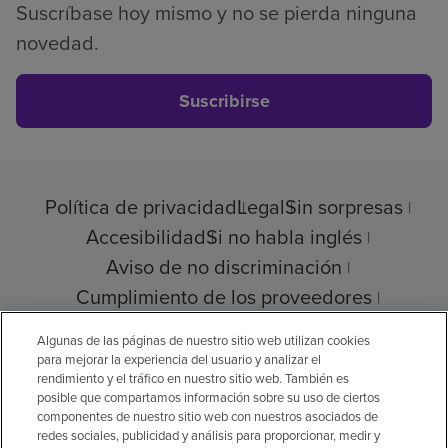
Suscríbase hoy mismo y no se pierda ninguna
novedad.
Suscribirse
Política de privacidad
Legal
Sin sorpresas
Accesibilidad
Si no habla inglés
Aviso de no discriminación
Cumplimiento de los proveedores
Transparencia de precios
Algunas de las páginas de nuestro sitio web utilizan cookies
para mejorar la experiencia del usuario y analizar el
rendimiento y el tráfico en nuestro sitio web. También es
posible que compartamos información sobre su uso de ciertos
© 2026 Encompass Health Corporation
componentes de nuestro sitio web con nuestros asociados de
redes sociales, publicidad y análisis para proporcionar, medir y