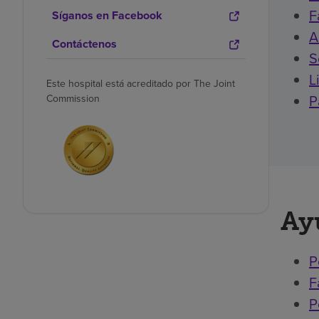
F
Síganos en Facebook
A
Contáctenos
S
L
Este hospital está acreditado por The Joint
P
Commission
Ay
P
F
P