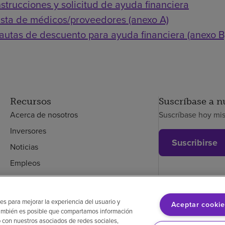
nstrucciones y solicitud de ayuda financiera
ista de médicos/proveedores (anexo A)
autas de descuento para ayuda financiera (anexo B
Recursos
Suscríbase a n
Acerca de nosotros
Suscríbase hoy mi
Inversores
Suscribirse
Noticias
Empleos
Empleados
es para mejorar la experiencia del usuario y
Aceptar cookie
. También es posible que compartamos información
glés
Aviso de no discriminación
Cumplimiento de los proveedores
Transpa
 con nuestros asociados de redes sociales,