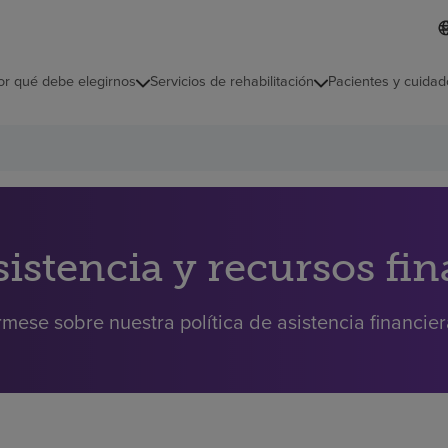
L
I
d
d
i
i
o
or qué debe elegirnos
Servicios de rehabilitación
Pacientes y cuidad
c
m
a
s
e
l
e
c
c
i
sistencia y recursos fi
o
n
a
rmese sobre nuestra política de asistencia financie
d
o