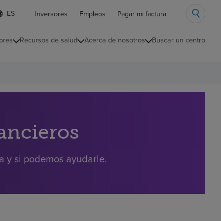
ista
Inversores
Empleos
Pagar mi factura
e
diomas
ores
Recursos de salud
Acerca de nosotros
Buscar un centro
ontraída
nancieros
ra y si podemos ayudarle.