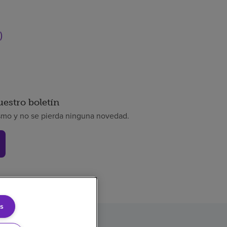
)
uestro boletín
smo y no se pierda ninguna novedad.
s
rencia de precios