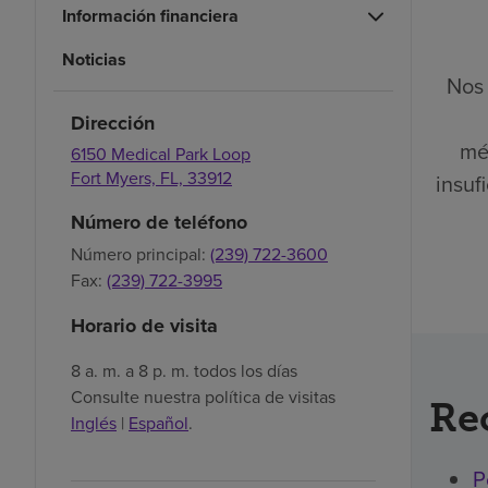
Información financiera
Noticias
Nos 
Dirección
mé
6150 Medical Park Loop
Fort Myers,
FL,
33912
insuf
Número de teléfono
Número principal:
(239) 722-3600
Fax:
(239) 722-3995
Horario de visita
8 a. m. a 8 p. m. todos los días
Consulte nuestra política de visitas
Re
Inglés
|
Español
.
P