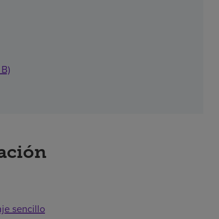
 B)
ración
je sencillo