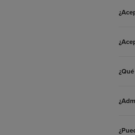
¿Acep
¿Ace
¿Qué 
¿Admi
¿Pued