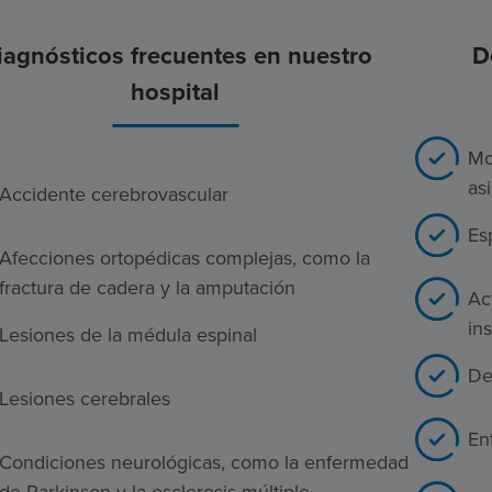
iagnósticos frecuentes en nuestro
D
hospital
Mo
as
Accidente cerebrovascular
Es
Afecciones ortopédicas complejas, como la
fractura de cadera y la amputación
Ac
in
Lesiones de la médula espinal
De
Lesiones cerebrales
En
Condiciones neurológicas, como la enfermedad