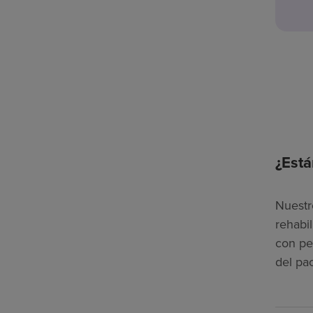
¿Está
Nuestr
rehabi
con pe
del pa