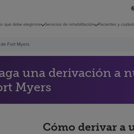
L
I
d
d
i
i
o
or qué debe elegirnos
Servicios de rehabilitación
Pacientes y cuidad
c
m
a
s
 de Fort Myers
e
l
e
c
c
aga una derivación a nu
i
o
ort Myers
n
a
d
o
Cómo derivar a 