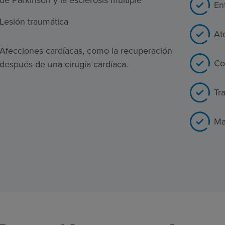
de Parkinson y la esclerosis múltiple
En
Lesión traumática
At
Afecciones cardíacas, como la recuperación
Co
después de una cirugía cardíaca.
Tr
Ma