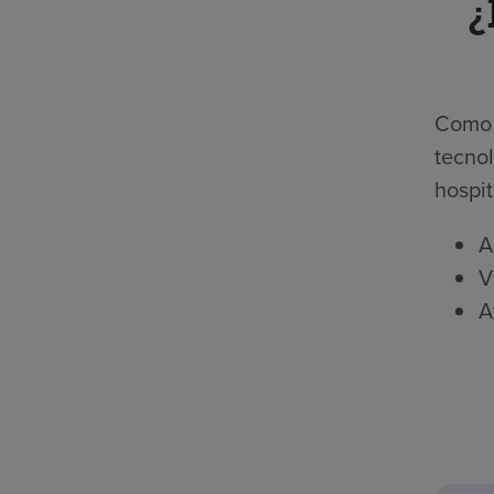
¿
Como p
tecnol
hospit
A
V
A