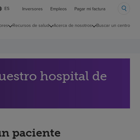
ista
Inversores
Empleos
Pagar mi factura
e
diomas
ores
Recursos de salud
Acerca de nosotros
Buscar un centro
ontraída
estro hospital de
un paciente