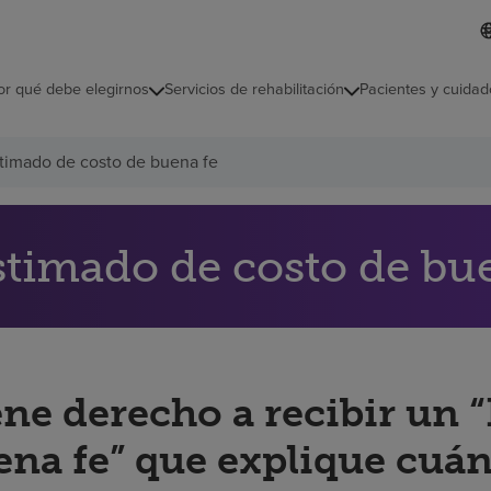
L
I
d
d
i
i
o
or qué debe elegirnos
Servicios de rehabilitación
Pacientes y cuidad
c
m
a
s
timado de costo de buena fe
e
l
e
c
c
stimado de costo de bu
i
o
n
a
d
o
ene derecho a recibir un 
ena fe” que explique cuán