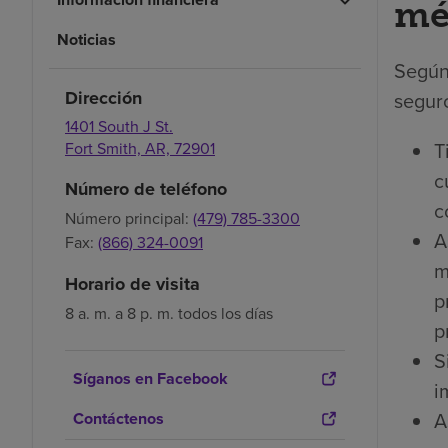
mé
Noticias
Según
Dirección
seguro
1401 South J St.
T
Fort Smith,
AR,
72901
c
Número de teléfono
c
Número principal:
(479) 785-3300
A
Fax:
(866) 324-0091
m
Horario de visita
p
8 a. m. a 8 p. m. todos los días
p
S
Síganos en Facebook
i
A
Contáctenos