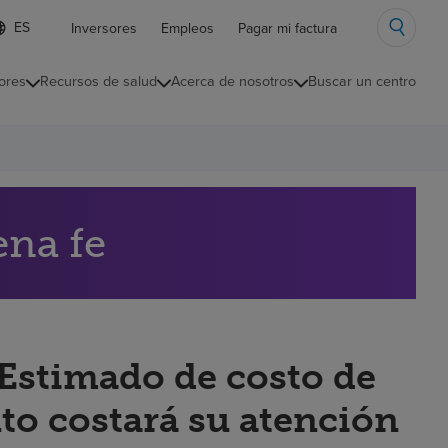
ista
Inversores
Empleos
Pagar mi factura
e
diomas
ores
Recursos de salud
Acerca de nosotros
Buscar un centro
ontraída
ena fe
“Estimado de costo de
to costará su atención