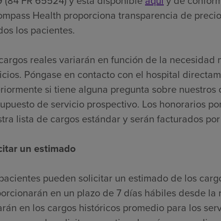
 (84 FR 65524) y está disponible
aquí
y de conformi
mpass Health proporciona transparencia de precios
dos los pacientes.
cargos reales variarán en función de la necesidad
icios. Póngase en contacto con el hospital directa
riormente si tiene alguna pregunta sobre nuestros
upuesto de servicio prospectivo. Los honorarios por
tra lista de cargos estándar y serán facturados po
citar un estimado
pacientes pueden solicitar un estimado de los carg
orcionarán en un plazo de 7 días hábiles desde la r
rán en los cargos históricos promedio para los serv