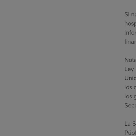
Si n
hosp
info
fina
Nota
Ley 
Unid
los 
los 
Secc
La S
Públ