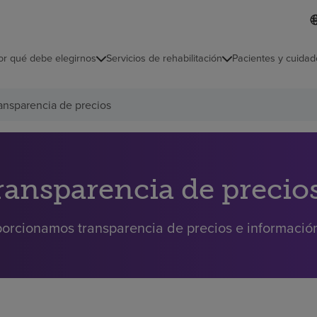
I
L
d
d
i
i
o
or qué debe elegirnos
Servicios de rehabilitación
Pacientes y cuidad
c
m
a
s
ansparencia de precios
e
l
e
c
c
i
ransparencia de precio
o
n
a
orcionamos transparencia de precios e información 
d
o