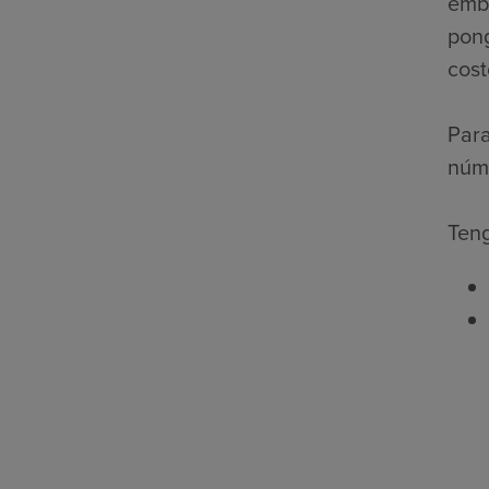
emba
pong
cost
Para
núme
Teng