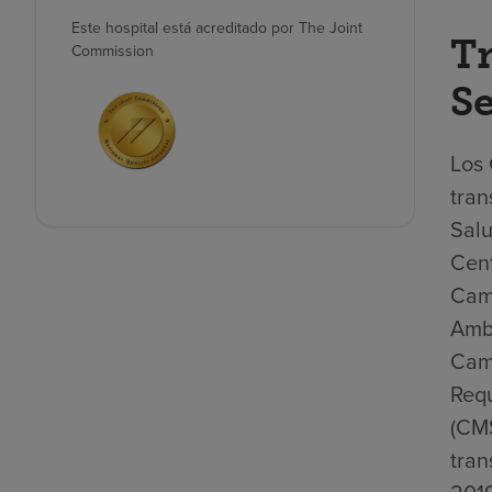
Este hospital está acreditado por The Joint
Tr
Commission
Se
Los 
tran
Salu
Cent
Camb
Ambu
Camb
Requ
(CMS
tran