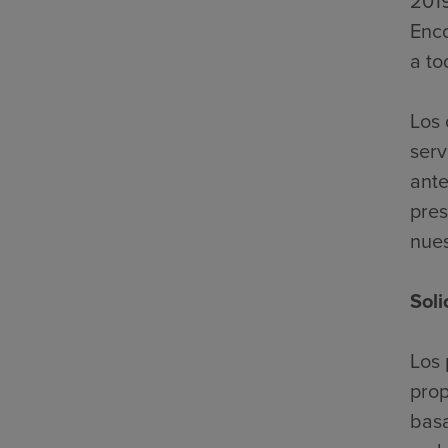
2019
Enco
a to
Los 
serv
ante
pres
nues
Soli
Los 
prop
basa