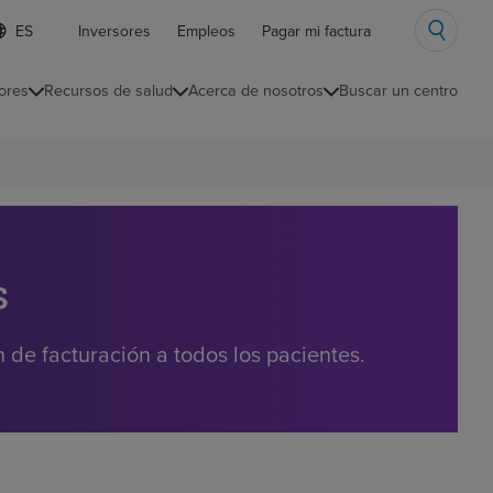
ista
Inversores
Empleos
Pagar mi factura
e
diomas
ores
Recursos de salud
Acerca de nosotros
Buscar un centro
ontraída
s
de facturación a todos los pacientes.