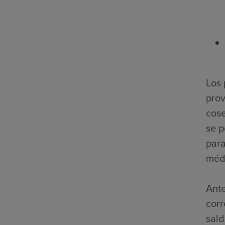
Los 
prov
cose
se p
para
médi
Ante
corr
sald