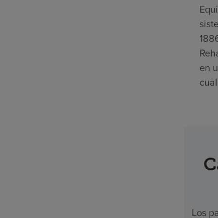
Equi
sist
1886
Reha
en u
cual
C
Los pa