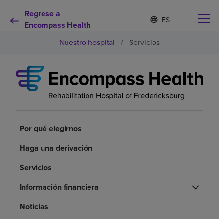
Regrese a
Lista
I
d
Encompass Health
de
i
idiomas
Nuestro hospital
/
Servicios
o
contraída
m
a
s
e
Por qué debe elegirnos
l
e
c
Servicios de rehabilitación
c
i
Por qué elegirnos
o
Pacientes y cuidadores
n
Haga una derivación
a
d
Servicios
Recursos de salud
o
Información financiera
Acerca de nosotros
Noticias