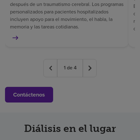
después de un traumatismo cerebral. Los programas
El 
personalizados para pacientes hospitalizados
co
incluyen apoyo para el movimiento, el habla, la
rec
memoria y las tareas cotidianas.
co
1
de
4
Contáctenos
Diálisis en el lugar