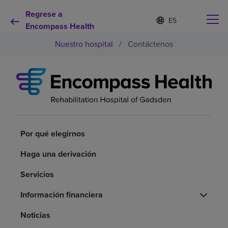
Regrese a
Lista
I
d
Encompass Health
de
i
idiomas
Nuestro hospital
/
Contáctenos
o
contraída
m
a
s
e
Por qué debe elegirnos
l
e
c
Servicios de rehabilitación
c
i
Por qué elegirnos
o
Pacientes y cuidadores
n
Haga una derivación
a
d
Servicios
Recursos de salud
o
Información financiera
Acerca de nosotros
Noticias