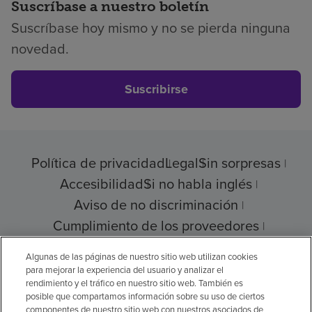
Suscríbase a nuestro boletín
Suscríbase hoy mismo y no se pierda ninguna
novedad.
Suscribirse
Política de privacidad
Legal
Sin sorpresas
Accesibilidad
Si no habla inglés
Aviso de no discriminación
Cumplimiento de los proveedores
Transparencia de precios
Algunas de las páginas de nuestro sitio web utilizan cookies
para mejorar la experiencia del usuario y analizar el
rendimiento y el tráfico en nuestro sitio web. También es
posible que compartamos información sobre su uso de ciertos
componentes de nuestro sitio web con nuestros asociados de