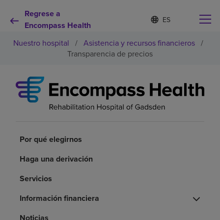
Regrese a
I
Lista
d
Encompass Health
de
i
idiomas
Nuestro hospital
/
Asistencia y recursos financieros
/
o
contraída
m
Transparencia de precios
a
s
e
Por qué debe elegirnos
l
e
c
Servicios de rehabilitación
c
i
o
Por qué elegirnos
Pacientes y cuidadores
n
a
Haga una derivación
d
Recursos de salud
o
Servicios
Acerca de nosotros
Información financiera
Noticias