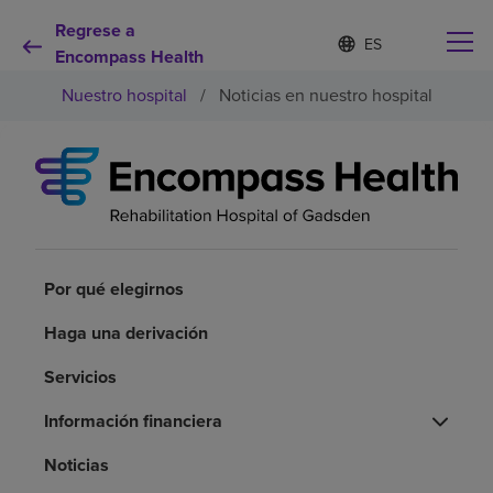
Regrese a
Lista
I
d
Encompass Health
de
i
idiomas
Nuestro hospital
/
Noticias en nuestro hospital
o
contraída
m
a
s
e
Por qué debe elegirnos
l
e
c
Servicios de rehabilitación
c
i
Por qué elegirnos
o
Pacientes y cuidadores
n
Haga una derivación
a
d
Servicios
Recursos de salud
o
Información financiera
Acerca de nosotros
Noticias