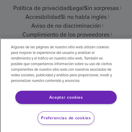
Política de privacidad
Legal
Sin sorpresas
Accesibilidad
Si no habla inglés
Aviso de no discriminación
Cumplimiento de los proveedores
Transparencia de precios
Algunas de las páginas de nuestro sitio web utilizan cookies
para mejorar la experiencia del usuario y analizar el
rendimiento y el tráfico en nuestro sitio web. También es
posible que compartamos información sobre su uso de ciertos
componentes de nuestro sitio web con nuestros asociados de
© 2026 Encompass Health Corporation
redes sociales, publicidad y análisis para proporcionar, medir y
personalizar nuestro contenido y anuncios.
Preferencias de cookies
Aceptar cookies
Aviso legal: Se tradujo con la ayuda de
inteligencia artificial (IA). La versión en inglés
Preferencias de cookies
es la versión oficial.