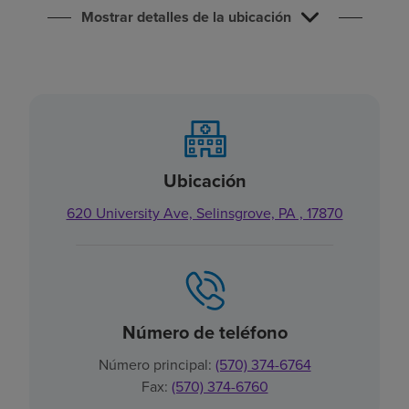
Buscar un centro
Mostrar detalles de la ubicación
Inversores
Empleos
Pagar mi factura
Ubicación
620 University Ave, Selinsgrove, PA , 17870
Número de teléfono
Número principal:
(570) 374-6764
Fax:
(570) 374-6760