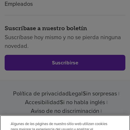
Empleados
Suscríbase a nuestro boletín
Suscríbase hoy mismo y no se pierda ninguna
novedad.
Suscribirse
Política de privacidad
Legal
Sin sorpresas
Accesibilidad
Si no habla inglés
Aviso de no discriminación
Cumplimiento de los proveedores
Algunas de las páginas de nuestro sitio web utilizan cookies
para mejorar la experiencia del usuario y analizar el