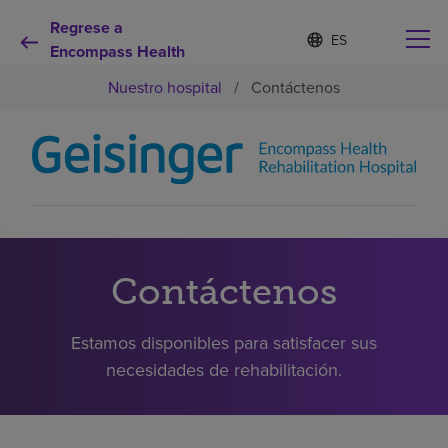
Regrese a
I
Lista
d
Encompass Health
de
i
idiomas
Nuestro hospital
/
Contáctenos
o
contraída
m
a
s
e
Por qué debe elegirnos
l
e
c
Servicios de rehabilitación
c
i
o
Contáctenos
Pacientes y cuidadores
n
a
d
Estamos disponibles para satisfacer sus
Recursos de salud
o
necesidades de rehabilitación.
Acerca de nosotros