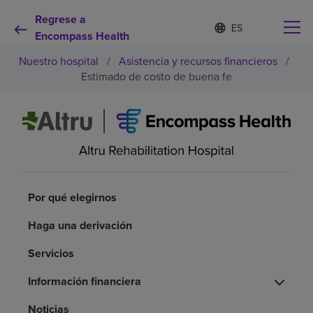
Regrese a
I
Lista
d
Encompass Health
de
i
idiomas
Nuestro hospital
/
Asistencia y recursos financieros
/
o
contraída
m
Estimado de costo de buena fe
a
s
e
Por qué debe elegirnos
l
e
c
Servicios de rehabilitación
c
i
o
Por qué elegirnos
Pacientes y cuidadores
n
a
Haga una derivación
d
Recursos de salud
o
Servicios
Información financiera
Acerca de nosotros
Noticias