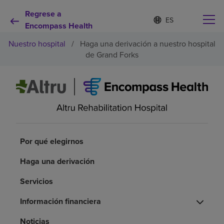
Regrese a
I
Lista
d
Encompass Health
de
i
idiomas
Nuestro hospital
/
Haga una derivación a nuestro hospital
o
contraída
m
de Grand Forks
a
s
e
Por qué debe elegirnos
l
e
c
Servicios de rehabilitación
c
i
o
Por qué elegirnos
Pacientes y cuidadores
n
a
Haga una derivación
d
Recursos de salud
o
Servicios
Información financiera
Acerca de nosotros
Noticias