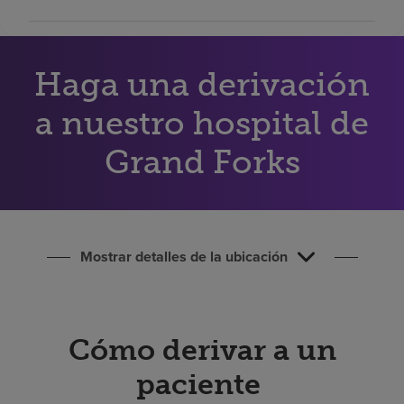
Buscar un centro
Haga una derivación
Inversores
Empleos
a nuestro hospital de
Pagar mi factura
Grand Forks
Mostrar detalles de la ubicación
Cómo derivar a un
paciente