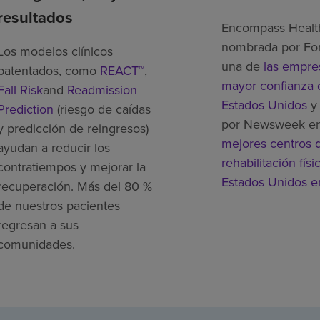
resultados
Encompass Healt
nombrada por Fo
Los modelos clínicos
una de
las empre
patentados, como
REACT™
,
mayor confianza 
Fall Risk
and
Readmission
Estados Unidos
y 
Prediction
(riesgo de caídas
por Newsweek e
y predicción de reingresos)
mejores centros 
ayudan a reducir los
rehabilitación físi
contratiempos y mejorar la
Estados Unidos 
recuperación. Más del 80 %
de nuestros pacientes
regresan a sus
comunidades.