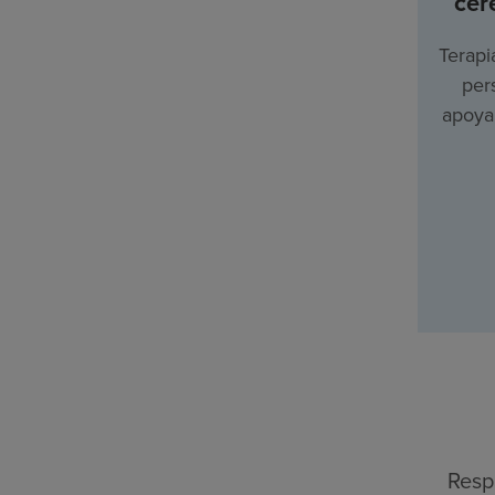
cer
Terapi
per
apoyar
Resp