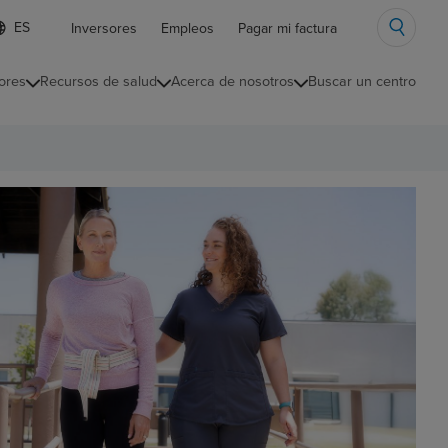
ista
Inversores
Empleos
Pagar mi factura
e
diomas
ores
Recursos de salud
Acerca de nosotros
Buscar un centro
ontraída