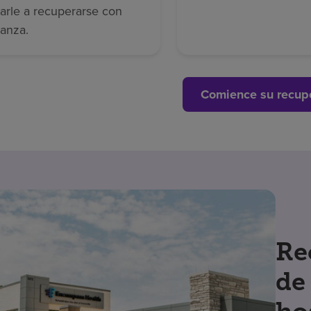
arle a recuperarse con
ianza.
Comience su recup
Re
de