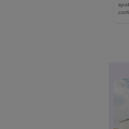
ayud
conf