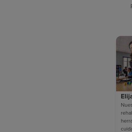
Eli
Nues
rehab
herr
cuid