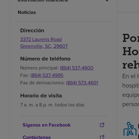
Noticias
Dirección
Po
3372 Laurens Road
Greenville,
SC,
29607
Hos
Número de teléfono
reh
Número principal:
(864) 537-4600
En el 
Fax:
(864) 537-4995
Fax de derivaciones:
(864) 573-4601
hospit
equip
Horario de visita
perso
7 a. m. a 8 p. m. todos los días
Síganos en Facebook
Contáctenos