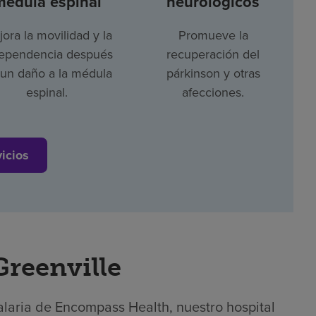
médula espinal
neurológicos
ora la movilidad y la
Promueve la
ependencia después
recuperación del
un daño a la médula
párkinson y otras
espinal.
afecciones.
vicios
Greenville
alaria de Encompass Health, nuestro hospital