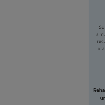
Su
simu
rec
Bra
Rehab
u