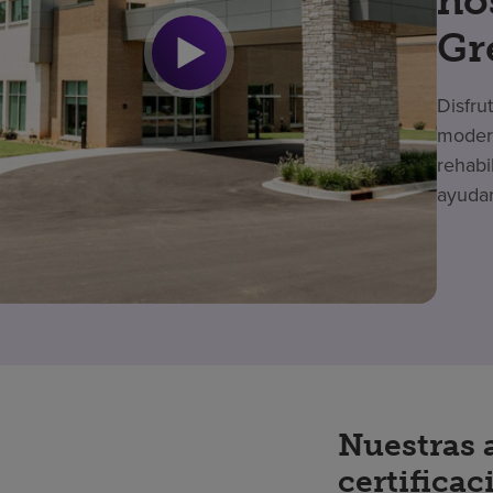
ho
Gr
Disfru
modern
rehabi
ayudar
Nuestras 
certificac