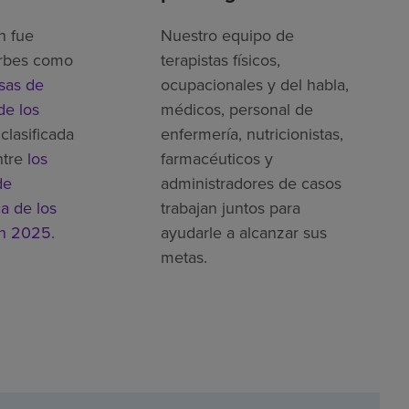
h fue
Nuestro equipo de
rbes como
terapistas físicos,
sas de
ocupacionales y del habla,
de los
médicos, personal de
clasificada
enfermería, nutricionistas,
ntre
los
farmacéuticos y
de
administradores de casos
ca de los
trabajan juntos para
en 2025
.
ayudarle a alcanzar sus
metas.